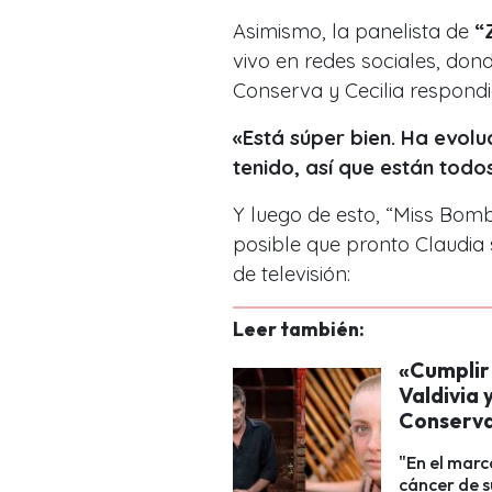
Asimismo, la panelista de
“Z
vivo en redes sociales, don
Conserva y Cecilia respond
«Está súper bien. Ha evol
tenido, así que están tod
Y luego de esto, “Miss Bom
posible que pronto Claudia
de televisión:
Leer también:
«Cumplir
Valdivia 
Conserv
"En el marc
cáncer de 