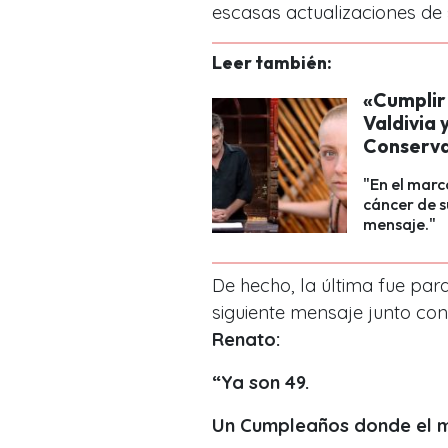
escasas actualizaciones de
Leer también:
«Cumplir
Valdivia 
Conserv
"En el marc
cáncer de 
mensaje."
De hecho, la última fue pa
siguiente mensaje junto con
Renato:
“Ya son 49.
Un Cumpleaños donde el me