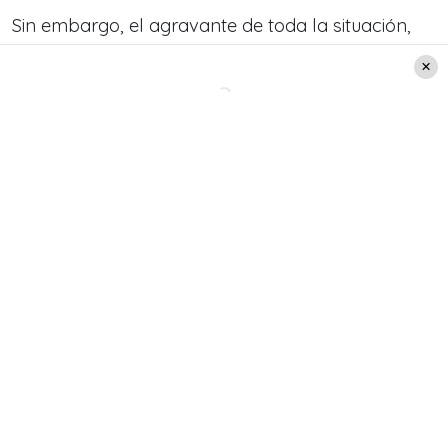
Sin embargo, el agravante de toda la situación,
fue un supuesto altercado que se generó al
momento de la detención.
Es más, se mencionaron
incluso posibles
agresiones, insultos y forcejeos hacia
carabineros.
Tras esto, ambos sujetos fueron detenidos. La
capitán Javiera García de Carabineros, comentó
que se está investigando el maltrato de obra
hacia los uniformados,
debido a que uno de ellos
quedó con lesiones: