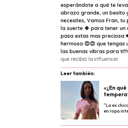
esperándote a qué te levan
abrazo grande, un besito 
necesites, Vamos Fran, tu
la suerte 🍀 para tener un
pasa estas mas preciosa ❤
hermosa 😍😍 que tengas u
las buenas vibras para ti!!
que recibió la influencer.
Leer también:
«¿En qué
temperat
"La ex chic
en ropa int