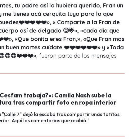
tes, tu padre así lo hubiera querido, Fran un
y me tienes acá cerquita tuyo para lo que
 puedes❤️❤️❤️❤️❤️», « Comparte a la Fran de
 cuerpo así de delgado 🥴🌟», «cada día que
️❤️», «Que bonita eres Fran,», «Que Fran mas
n buen martes cuídate ❤️❤️❤️❤️❤️❤️» y «Toda
!😍😍😍❤️❤️❤️
»
, fueron parte de los mensajes
 Cesfam trabaja?»: Camila Nash sube la
ura tras compartir foto en ropa interior
a "Calle 7" dejó la escoba tras compartir unas fotitos
erior. Aquí los comentarios que recibió."