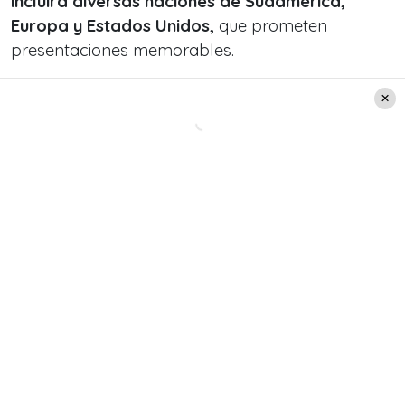
incluirá diversas naciones de Sudamérica,
Europa y Estados Unidos,
que prometen
presentaciones memorables.
El artista ha producido 63 álbumes en su país
natal, destacando por sus lanzamientos en
portugués y español desde los 60. Además, ha
conseguido
éxitos en varios idiomas,
evidenciando su versatilidad.