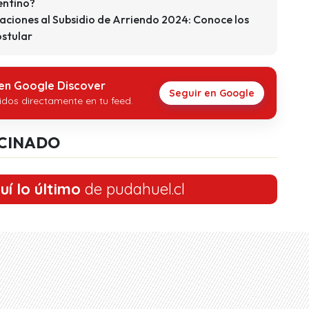
entino?
aciones al Subsidio de Arriendo 2024: Conoce los
ostular
 en Google Discover
Seguir en Google
idos directamente en tu feed.
CINADO
uí lo último
de pudahuel.cl