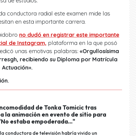
sa de estudios.
ida conductora radial este examen mide las
sitan en esta importante carrera.
Huidobro
no dudó en registrar este importante
ial de Instagram,
plataforma en la que posó
 dedicó unas emotivas palabras:
«Orgullosísima
resgh, recibiendo su Diploma por Matrícula
 Actuación».
ión.
incomodidad de Tonka Tomicic tras
a la animación en evento de sitio para
 "No estaba empoderada..."
 la conductora de televisión habría vivido un