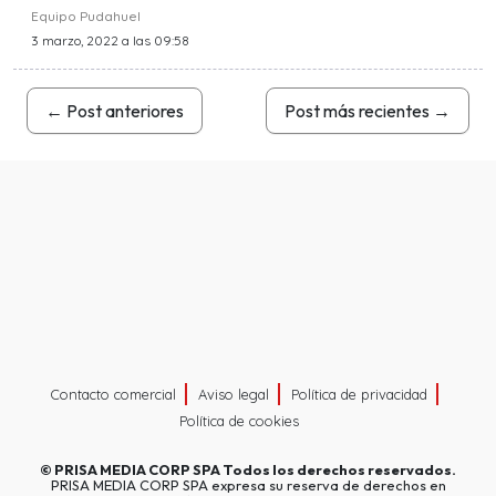
Equipo Pudahuel
3 marzo, 2022 a las 09:58
←
Post anteriores
Post más recientes
→
Contacto comercial
Aviso legal
Política de privacidad
Política de cookies
©
PRISA MEDIA CORP SPA
Todos los derechos reservados.
PRISA MEDIA CORP SPA expresa su reserva de derechos en