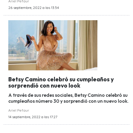
Ariel Pefaur
26 septiembre, 2022 a las 13:54
Betsy Camino celebró su cumpleaños y
sorprendió con nuevo look
A través de sus redes sociales, Betsy Camino celebró su
cumpleaños número 30 y sorprendió con un nuevo look.
Ariel Pefaur
14 septiembre, 2022 a las 17:27