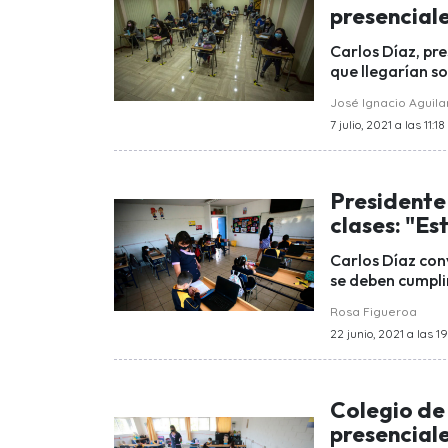
presencial
Carlos Díaz, pr
que llegarían s
José Ignacio Aguila
7 julio, 2021 a las 11:18
Presidente 
clases: "Es
Carlos Díaz conv
se deben cumplir
Rosa Figueroa
22 junio, 2021 a las 1
Colegio de 
presenciale