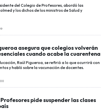
esidente del Colegio de Profesores, abordó las
lmed y los dichos de los ministros de Salud y
:19
igueroa asegura que colegios volverán
resenciales cuando acabe la cuarentena
ducación, Raúl Figueroa, se refirió a lo que ocurrirá con
entos y habló sobre la vacunación de docentes.
2:00
Profesores pide suspender las clases
país