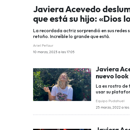
Javiera Acevedo deslum
que está su hijo: «Dios 
La recordada actriz sorprendió en sus redes s
retoño. Increíble lo grande que está.
Ariel Pefaur
10 marzo, 2023 a las 17:05
Javiera Ac
nuevo look
La ex rostro de
usar su platafo
Equipo Pudahuel
25 marzo, 2022 a las 
Javiera Ace