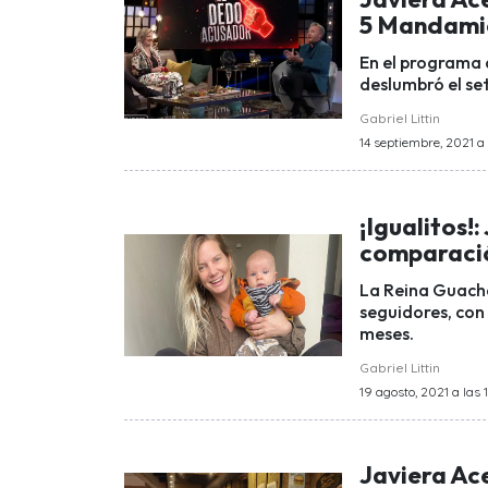
5 Mandami
En el programa
deslumbró el se
Gabriel Littin
14 septiembre, 2021 a 
¡Igualitos
comparació
La Reina Guacha
seguidores, con
meses.
Gabriel Littin
19 agosto, 2021 a las 
Javiera Ace