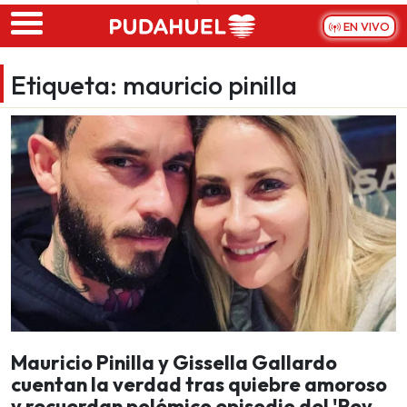
Skip to main content
EN VIVO
Etiqueta:
mauricio pinilla
Mauricio Pinilla y Gissella Gallardo
cuentan la verdad tras quiebre amoroso
y recuerdan polémico episodio del 'Rey