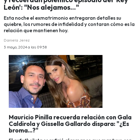
León': "Nos alejamos..."
Esta noche el exmatrimonio entregaran detalles su
quiebre, los rumores de infidelidad y contaran cómo es la
relación que mantienen hoy.
Daniela Jerez
3 mayo, 2024 a las 09:58
Mauricio Pinilla recuerda relación con Gala
Caldirola y Gissella Gallardo dispara: "¿Es
broma...?"