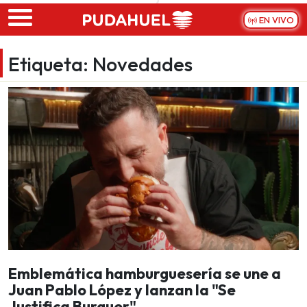
Skip to main content
EN VIVO
Etiqueta:
Novedades
Emblemática hamburguesería se une a
Juan Pablo López y lanzan la "Se
Justifica Burguer"