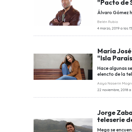
"Pacto de 
Álvaro Gómez ha
Belén Rubio
4 marzo, 2019 a las 15
María José 
"Isla Paraí
Hace algunas se
elencto de la te
Asiya Naserin Mog
22 noviembre, 2018 a 
Jorge Zabal
teleserie 
Mega se encuent