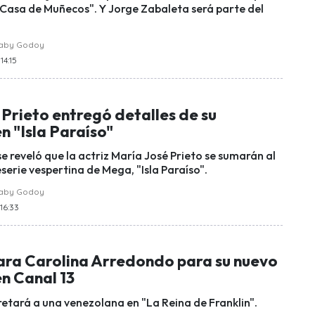
Casa de Muñecos". Y Jorge Zabaleta será parte del
raby Godoy
14:15
Prieto entregó detalles de su
n "Isla Paraíso"
e reveló que la actriz María José Prieto se sumarán al
eserie vespertina de Mega, "Isla Paraíso".
raby Godoy
 16:33
para Carolina Arredondo para su nuevo
n Canal 13
retará a una venezolana en "La Reina de Franklin".