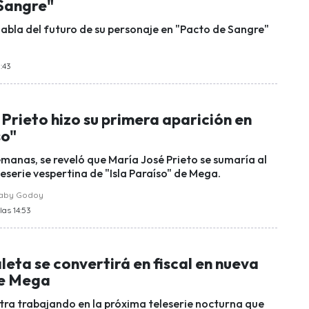
Sangre"
bla del futuro de su personaje en "Pacto de Sangre"
:43
Prieto hizo su primera aparición en
so"
manas, se reveló que María José Prieto se sumaría al
leserie vespertina de "Isla Paraíso" de Mega.
raby Godoy
las 14:53
eta se convertirá en fiscal en nueva
de Mega
ra trabajando en la próxima teleserie nocturna que