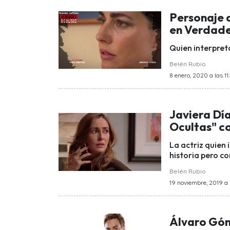
Personaje 
en Verdade
Quien interpret
Belén Rubio
8 enero, 2020 a las 11
Javiera Dí
Ocultas" c
La actriz quien 
historia pero co
Belén Rubio
19 noviembre, 2019 a 
Álvaro Góm