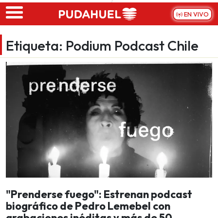
Skip to main content
EN VIVO
Etiqueta:
Podium Podcast Chile
"Prenderse fuego": Estrenan podcast
biográfico de Pedro Lemebel con
grabaciones inéditas y más de 50