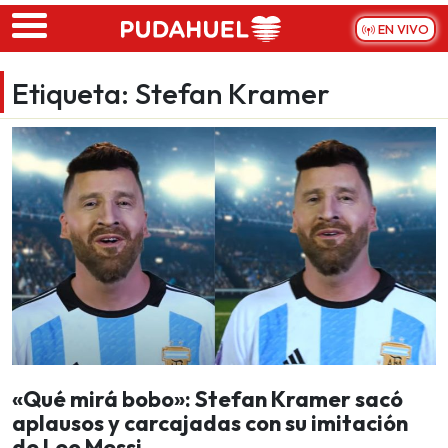
Skip to main content
EN VIVO
Etiqueta:
Stefan Kramer
«Qué mirá bobo»: Stefan Kramer sacó
aplausos y carcajadas con su imitación
de Leo Messi