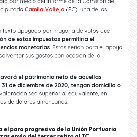
ala por medio del informe de la Comisión de
a diputada
Camila Vallejo
(PC), una de las
n texto apoyado por mayoría de votos que
ón de estos impuestos permitiría el
rencias monetarias
. Estas serían para el apoyo
 solventar sus gastos con ocasión de la
avará el patrimonio neto de aquellas
 31 de diciembre de 2020, tengan domicilio o
 valoración sea superior al equivalente, en
nes de dólares americanos.
 el paro progresivo de la Unión Portuaria
tras envío del tercer retiro al TC