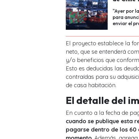
"Ayer por l
para anunci
enviar el pr
El proyecto establece la fo
neto, que se entenderá como
y/o beneficios que conforman
Esto es deducidas las deud
contraídas para su adquisici
de casa habitación.
El detalle del i
En cuanto a la fecha de pa
cuando se publique esta r
pagarse dentro de los 60 
momento
. Además, agrega 