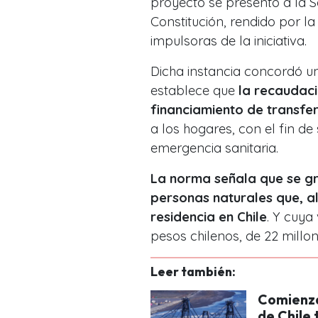
proyecto se presentó a la S
Constitución, rendido por l
impulsoras de la iniciativa.
Dicha instancia concordó u
establece que
la recaudaci
financiamiento de transfe
a los hogares, con el fin de
emergencia sanitaria.
La norma señala que se gr
personas naturales que, al
residencia en Chile
. Y cuya
pesos chilenos, de 22 millo
Leer también:
Comienza
de Chile 