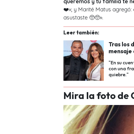
queremos y tu familia te n
❤️»; y Marité Matus agregó:
asustaste 🥺🥺».
Leer también:
Tras los 
mensaje 
"En su cuen
con una fra
quiebre."
Mira la foto de 