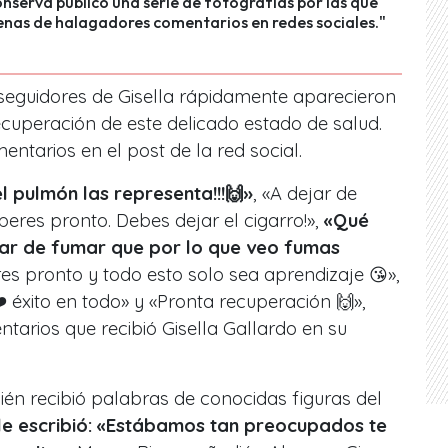
nserva publicó una serie de fotografías por las que
enas de halagadores comentarios en redes sociales."
s seguidores de Gisella rápidamente aparecieron
cuperación de este delicado estado de salud.
entarios en el post de la red social.
el pulmón las representa!!!🙌»
, «A dejar de
eres pronto. Debes dejar el cigarro!»,
«Qué
jar de fumar que por lo que veo fumas
res pronto y todo esto solo sea aprendizaje 😘»,
éxito en todo» y «Pronta recuperación 🙌»,
tarios que recibió Gisella Gallardo en su
bién recibió palabras de conocidas figuras del
le escribió: «Estábamos tan preocupados te