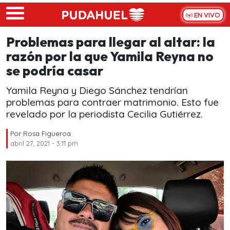
Skip to main content
EN VIVO
Problemas para llegar al altar: la
razón por la que Yamila Reyna no
se podría casar
Yamila Reyna y Diego Sánchez tendrían
problemas para contraer matrimonio. Esto fue
revelado por la periodista Cecilia Gutiérrez.
Por
Rosa Figueroa
abril 27, 2021 - 3:11 pm