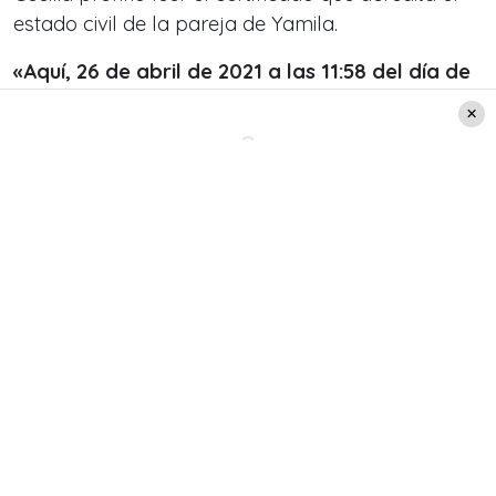
estado civil de la pareja de Yamila.
«Aquí, 26 de abril de 2021 a las 11:58 del día de
hoy (lunes), el señor Diego Ignacio Sánchez
continúa casado con una señorita de iniciales
G.T.M»,
respondió la comunicadora.