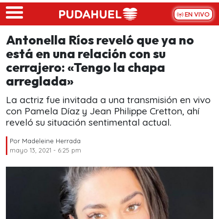
Skip to main content
EN VIVO
Antonella Ríos reveló que ya no
está en una relación con su
cerrajero: «Tengo la chapa
arreglada»
La actriz fue invitada a una transmisión en vivo
con Pamela Díaz y Jean Philippe Cretton, ahí
reveló su situación sentimental actual.
Por
Madeleine Herrada
mayo 13, 2021 - 6:25 pm