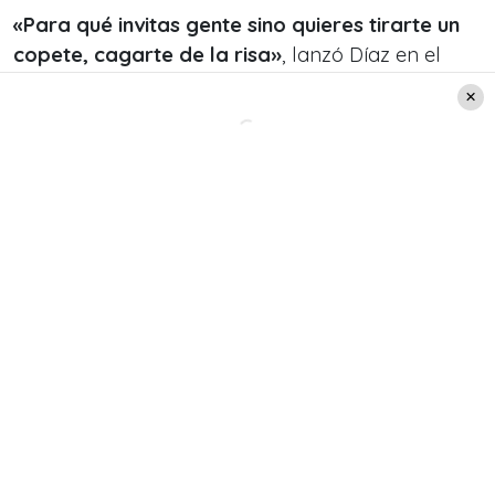
«Para qué invitas gente sino quieres tirarte un
copete, cagarte de la risa»
, lanzó Díaz en el
espacio de «
Me Late Prime
«.
Por su parte, el periodista invitado no pudo evitar
reír con la deslenguada opinión de «
La Fiera
«.
Pero aún así trató de bajarle el perfil a la
celebración, insistiendo que no fue más que una
invitación a comer, ya que el matrimonio oficial
fue en Israel.