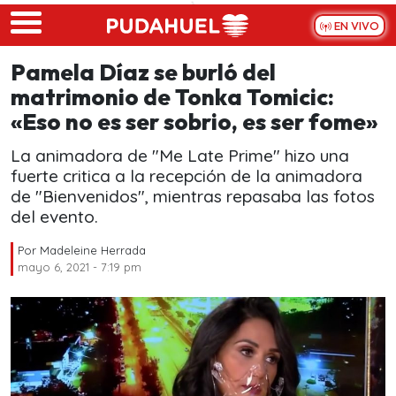
Skip to main content
EN VIVO
Pamela Díaz se burló del
matrimonio de Tonka Tomicic:
«Eso no es ser sobrio, es ser fome»
La animadora de "Me Late Prime" hizo una
fuerte critica a la recepción de la animadora
de "Bienvenidos", mientras repasaba las fotos
del evento.
Por
Madeleine Herrada
mayo 6, 2021 - 7:19 pm