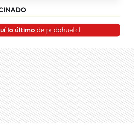
CINADO
uí lo último
de pudahuel.cl