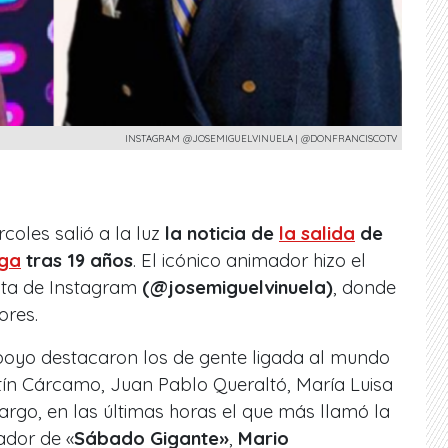
INSTAGRAM @JOSEMIGUELVINUELA | @DONFRANCISCOTV
oles salió a la luz
la noticia de
la salida
de
ga
tras 19 años
. El icónico animador hizo el
nta de Instagram
(@josemiguelvinuela)
, donde
ores.
poyo destacaron los de gente ligada al mundo
ín Cárcamo, Juan Pablo Queraltó, María Luisa
argo, en las últimas horas el que más llamó la
ador de «
Sábado Gigante»
,
Mario