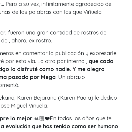
s…
Pero a su vez, infinitamente agradecido de
unas de las palabras con las que Viñuela
er, fueron una gran cantidad de rostros del
el, ahora, ex rostro.
imeros en comentar la publicación y expresarle
é por esta vía. Lo otro por interno ,
que cada
go lo disfruté como nadie. Y me alegra
ltima pasada por Mega
. Un abrazo
omentó.
kano, Karen Bejarano (Karen Paola) le dedico
osé Miguel Viñuela.
mpre lo mejor
🙏🏼❤️En todos los años que te
la evolución que has tenido como ser humano