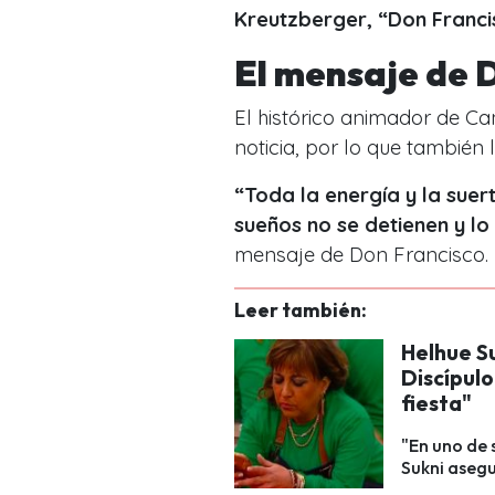
Kreutzberger, “Don Franci
El mensaje de 
El histórico animador de Ca
noticia, por lo que también 
“Toda la energía y la suer
sueños no se detienen y l
mensaje de Don Francisco.
Leer también:
Helhue Su
Discípul
fiesta"
"En uno de 
Sukni asegu