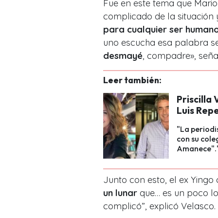
Fue en este tema que Mario
complicado de la situación 
para cualquier ser human
uno escucha esa palabra se
desmayé
, compadre», seña
Leer también:
Priscilla
Luis Rep
"La periodi
con su col
Amanece".
Junto con esto, el ex Yingo 
un lunar
que… es un poco lo 
complicó”, explicó Velasco.