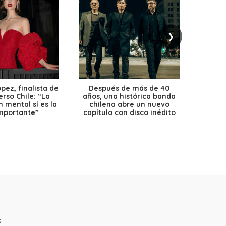
❯
ez, finalista de
Después de más de 40
Ante 
erso Chile: “La
años, una histórica banda
petr
 mental sí es la
chilena abre un nuevo
precio
mportante”
capítulo con disco inédito
s