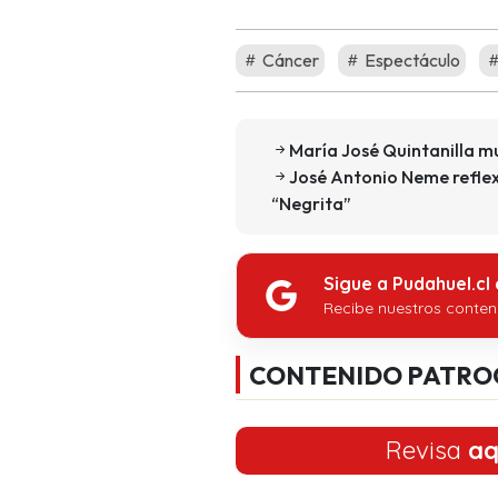
Cáncer
Espectáculo
María José Quintanilla mu
José Antonio Neme reflex
“Negrita”
Sigue a Pudahuel.cl
Recibe nuestros conten
CONTENIDO PATRO
Revisa
aq