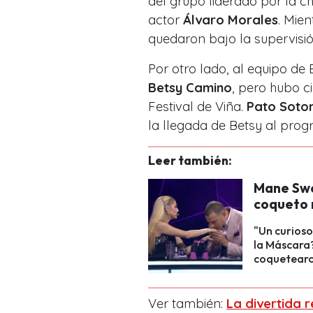
del grupo liderado por la 
actor
Álvaro Morales
. Mie
quedaron bajo la supervisió
Por otro lado, al equipo de 
Betsy Camino
, pero hubo ci
Festival de Viña.
Pato Soto
la llegada de Betsy al prog
Leer también:
Mane Swet
coqueto 
"Un curioso
la Máscara?
coquetearo
Ver también:
La divertida r