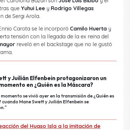
chef Carolona Bazán son
José Luis Bibbó
y el
ntras que
Yuhui Lee
y
Rodrigo Villegas
n de Sergi Arola.
Ennio Carota se le incorporó
Camilo Huerta
y
erta tensión con la llegada de la ex reina del
mayor
reveló en el backstage que no le gustó
rama.
t y Juilián Elfenbein protagonizaron un
momento en ¿Quién es la Máscara?
 momento se vivió ayer en la transmisión de ¿Quién es
 cuando Mane Swett y Juilián Elfenbein se
n."
eacción del Huaso Isla a la imitación de