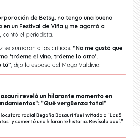
orporación de Betsy, no tengo una buena
a en un Festival de Viña y me agarró a
, contó el periodista.
iz se sumaron a las críticas.
“No me gustó que
o ‘tráeme el vino, tráeme lo otro’.
 tú”
, dijo la esposa del Mago Valdivia.
asauri reveló un hilarante momento en
andamientos": "Qué vergüenza total"
y locutora radial Begoña Basauri fue invitada a "Los 5
s" y comentó una hilarante historia. Revísala aquí."