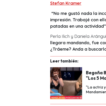
Stefan Kramer
“No me gustó nada la inc
impresión. Trabajé con ell
patadas en una actividad”
Perla Ilich y Daniela Arángu
llegara mandando, fue com
¿Tráeme? Anda a buscarlo
Leer también:
Begoña B
"Los 5 M
"La actriz 
Mandamiento