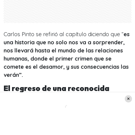
Carlos Pinto se refirió al capítulo diciendo que “
es
una historia que no solo nos va a sorprender,
nos llevará hasta el mundo de las relaciones
humanas, donde el primer crimen que se
comete es el desamor, y sus consecuencias las
verán”.
El regreso de una reconocida
actriz en «Mea Culpa»
Este último capítulo traerá de regreso a la
televisión a Úrsula Achterberg. La actriz será la
encargada de protagonizar el final de este ciclo.
Su última participación en la tv fue en el año 2016,