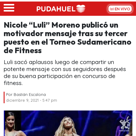
Skip to main content
EN VIVO
Nicole “Luli” Moreno publicó un
motivador mensaje tras su tercer
puesto en el Torneo Sudamericano
de Fitness
Luli sacó aplausos luego de compartir un
potente mensaje con sus seguidores después
de su buena participación en concurso de
fitness.
Por
Bastián Escalona
diciembre 9, 2021 - 5:47 pm