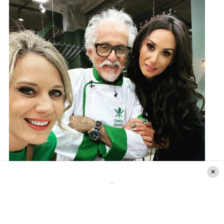
Instagram
@marengorocio
Según comenta Rocío Marengo, “
las dos
disfrutamos si a la otra le va bien y eso es muy