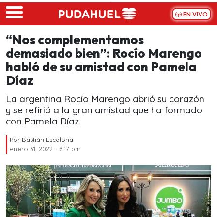
Skip to main content
EN VIVO
“Nos complementamos
demasiado bien”: Rocío Marengo
habló de su amistad con Pamela
Díaz
La argentina Rocío Marengo abrió su corazón
y se refirió a la gran amistad que ha formado
con Pamela Díaz.
Por
Bastián Escalona
enero 31, 2022 - 6:17 pm