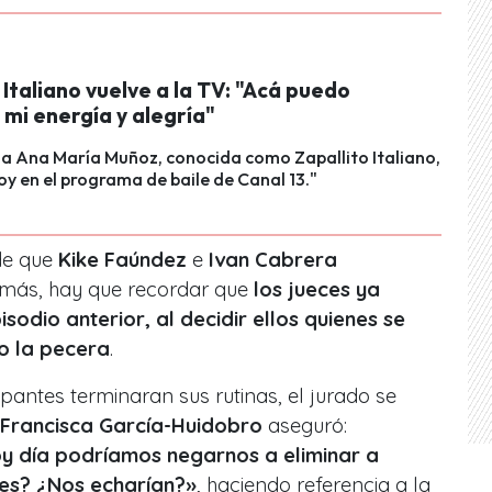
 Italiano vuelve a la TV: "Acá puedo
mi energía y alegría"
na Ana María Muñoz, conocida como Zapallito Italiano,
y en el programa de baile de Canal 13."
 de que
Kike Faúndez
e
Ivan Cabrera
emás, hay que recordar que
los jueces ya
sodio anterior, al decidir ellos quienes se
no la pecera
.
antes terminaran sus rutinas, el jurado se
Francisca García-Huidobro
aseguró:
y día podríamos negarnos a eliminar a
des? ¿Nos echarían?
»
, haciendo referencia a la