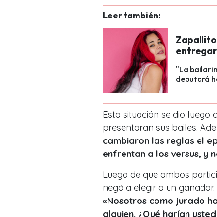
Leer también:
Zapallito
entregar 
"La bailari
debutará ho
Esta situación se dio luego
presentaran sus bailes. Ad
cambiaron las reglas el epi
enfrentan a los versus, y 
Luego de que ambos particip
negó a elegir a un ganador.
«Nosotros como jurado ho
alguien. ¿Qué harían uste