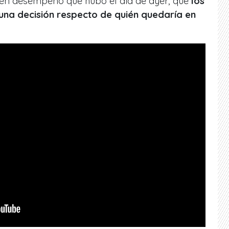
buen desempeño que hubo el día de ayer, que
los
una decisión respecto de quién quedaría en