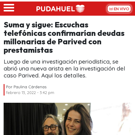
Skip to main content
EN VIVO
Suma y sigue: Escuchas
telefónicas confirmarían deudas
millonarias de Parived con
prestamistas
Luego de una investigación periodística, se
abrió una nueva arista en la investigación del
caso Parived. Aquí los detalles.
Por
Paulina Cárdenas
febrero 13, 2022 - 3:42 pm