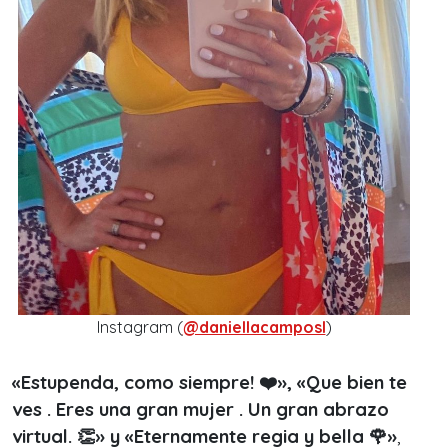
Instagram (
@daniellacamposl
)
«Estupenda, como siempre! ❤️», «Que bien te
ves . Eres una gran mujer . Un gran abrazo
virtual. 👏» y «Eternamente regia y bella 🌹»
,