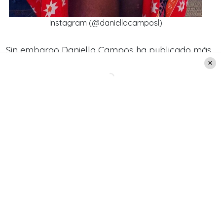
Instagram (@daniellacamposl)
Sin embargo Daniella Campos ha publicado más
fotos de sus vacaciones en su cuenta de
Instagram por estos días, dejando claro que está
pasando unos increíbles días junto a sus amigos
y su hija Florencia Augusta de 6 años.
«Siéntete tan feliz… que no te des cuenta si estás
despierto o estás soñando!😍😍🥰🥰
#vacaciones2022 🌅⛱️🌊», fue lo que escribió la
periodista en otra de las publicaciones en la
plataforma.