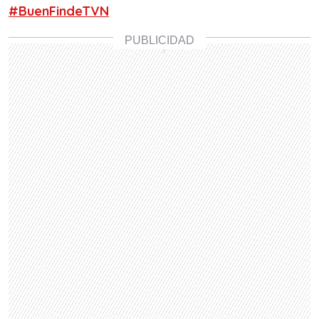
#BuenFindeTVN