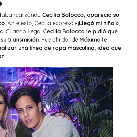
o
staba realizando
Cecilia Bolocco, apareció su
co
. Ante esto, Cecilia expresó
«¡Llegó mi niño!»
,
jo. Cuando llegó,
Cecilia Bolocco le pidió que
 su transmisión
. Fue ahí donde
Máximo le
alizar una línea de ropa masculina, idea que
on
.