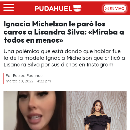
Skip to main content
EN VIVO
Ignacia Michelson le paró los
carros a Lisandra Silva: «Miraba a
todos en menos»
Una polémica que está dando que hablar fue
la de la modelo Ignacia Michelson que criticó a
Lisandra Silva por sus dichos en Instagram.
Por
Equipo Pudahuel
marzo 30, 2022 - 4:22 pm