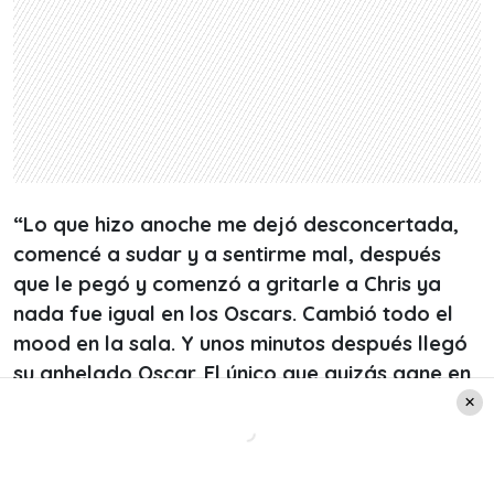
“Lo que hizo anoche me dejó desconcertada,
comencé a sudar y a sentirme mal, después
que le pegó y comenzó a gritarle a Chris ya
nada fue igual en los Oscars. Cambió todo el
mood en la sala. Y unos minutos después llegó
su anhelado Oscar. El único que quizás gane en
toda su vida”
, agregó Lisandra Silva a su relato.
También te puede interesar:
Lisandra Silva y su
descargo en Instagram tras rumores con Raúl