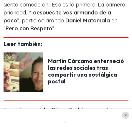
sienta cómodo ahí. Eso es lo primero. La primera
prioridad. Y
después te vas armando de a
poco
”, partió aclarando
Daniel Matamala
en
“
Pero con Respeto
”.
Leer también:
Martín Cárcamo enterneció
las redes sociales tras
compartir una nostálgica
postal
Sin embargo,
Julio César Rodríguez
insistió en su
idea: “
Pero no es lo mismo quedar soltero a los
25, a las 30 que a los 40 y tantos…
”, le insistió