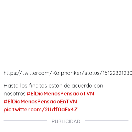
https://twitter.com/Kalphanker/status/1512282128
Hasta los finaitos están de acuerdo con
nosotros.
#ElDiaMenosPensadoTVN
#ElDiaMenosPensadoEnTVN
pic.twitter.com/2Udf0aFx4Z