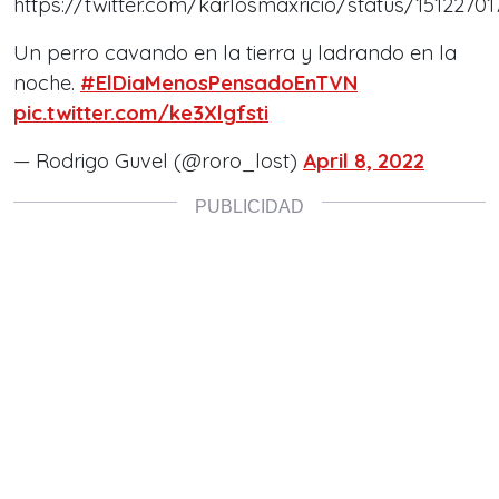
https://twitter.com/karlosmaxricio/status/151227
Un perro cavando en la tierra y ladrando en la
noche.
#ElDiaMenosPensadoEnTVN
pic.twitter.com/ke3Xlgfsti
— Rodrigo Guvel (@roro_lost)
April 8, 2022