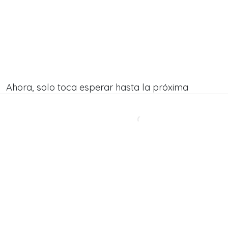
Ahora, solo toca esperar hasta la próxima
semana para poder conocer de qué se tratará el
tercer capítulo de
El Día Menos Pensado
. Es por
ello que distintos televidentes están contando los
días para que
Carlos Pinto
realice este esperado
avance. Y a ti, ¿Qué te pareció el segundo
episodio de esta nueva temporada?, ¿Lo
esperabas?
Revive este capítulo
aquí