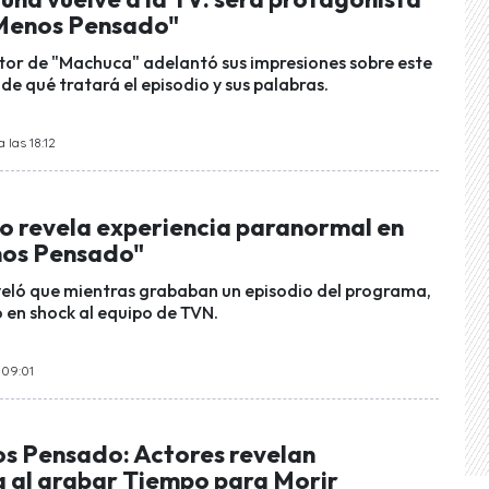
 Menos Pensado"
tor de "Machuca" adelantó sus impresiones sobre este
 de qué tratará el episodio y sus palabras.
 las 18:12
to revela experiencia paranormal en
nos Pensado"
eveló que mientras grababan un episodio del programa,
ó en shock al equipo de TVN.
 09:01
os Pensado: Actores revelan
a al grabar Tiempo para Morir