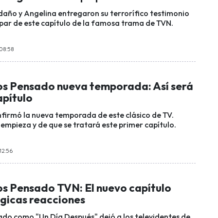
año y Angelina entregaron su terrorífico testimonio
ipar de este capítulo de la famosa trama de TVN.
 08:58
os Pensado nueva temporada: Así será
apítulo
nfirmó la nueva temporada de este clásico de TV.
mpieza y de que se tratará este primer capítulo.
12:56
os Pensado TVN: El nuevo capítulo
lgicas reacciones
ulado como "Un Día Después" dejó a los televidentes de