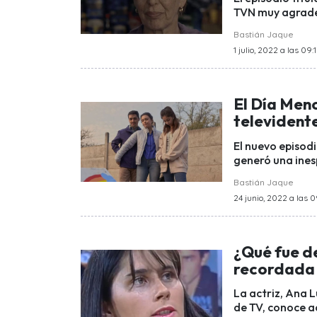
TVN muy agradec
Bastián Jaque
1 julio, 2022 a las 09:
El Día Men
televident
El nuevo episodi
generó una ines
Bastián Jaque
24 junio, 2022 a las 
¿Qué fue de
recordada 
La actriz, Ana 
de TV, conoce aq