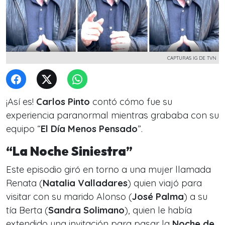
CAPTURAS IG DE TVN
¡Así es!
Carlos Pinto
contó cómo fue su
experiencia paranormal mientras grababa con su
equipo “
El Día Menos Pensado
”.
“La Noche Siniestra”
Este episodio giró en torno a una mujer llamada
Renata (
Natalia Valladares
) quien viajó para
visitar con su marido Alonso (
José Palma
) a su
tía Berta (
Sandra Solimano
), quien le había
extendido una invitación para pasar la
Noche de