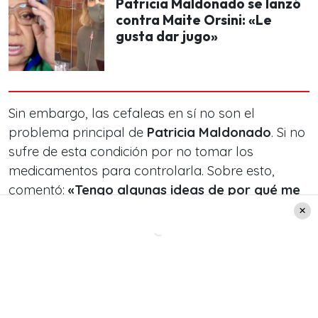
Patricia Maldonado se lanzó
contra Maite Orsini: «Le
gusta dar jugo»
Sin embargo, las cefaleas en sí no son el
problema principal de
Patricia Maldonado
. Si no
sufre de esta condición por no tomar los
medicamentos para controlarla. Sobre esto,
comentó:
«Tengo algunas ideas de por qué me
está pasando y eso tiene que ver conmigo,
porque estoy desordenada en mis
medicamentos que no me los he tomado
porque soy una yegua, así de simple»
, reveló.
Leer también:
Patricia Maldonado arremetió
contra Sebastián Piñera: «El cobarde más