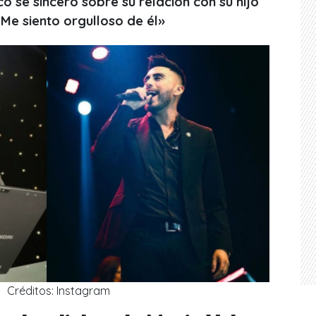
o se sinceró sobre su relación con su hijo
«Me siento orgulloso de él»
Créditos: Instagram