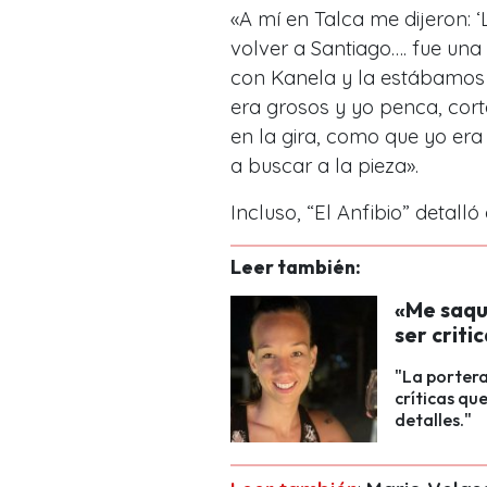
«A mí en Talca me dijeron:
volver a Santiago…. fue u
con Kanela y la estábamos
era grosos y yo penca, corta
en la gira, como que yo era 
a buscar a la pieza».
Incluso,
“El Anfibio” detall
Leer también:
«Me saqué
ser criti
"La portera
críticas qu
detalles."