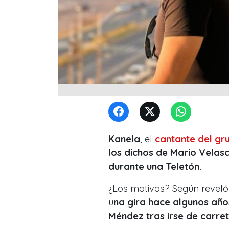
Kanela
, el
cantante del gr
los dichos de Mario Velas
durante una Teletón.
¿Los motivos? Según revel
u
na gira hace algunos años
Méndez tras irse de carret