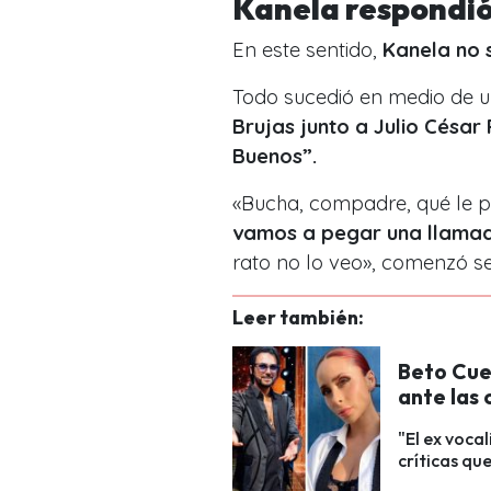
Kanela respondió 
En este sentido,
Kanela no 
Todo sucedió en medio de u
Brujas junto a Julio Césa
Buenos”.
«Bucha, compadre, qué le 
vamos a pegar una llamad
rato no lo veo», comenzó se
Leer también:
Beto Cue
ante las 
"El ex voca
críticas que