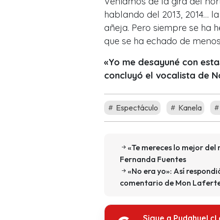
Veníamos de la gira del nor
hablando del 2013, 2014… la
añeja. Pero siempre se ha 
que se ha echado de menos
«Yo me desayuné con estas
concluyó el vocalista de N
Espectáculo
Kanela
«Te mereces lo mejor del 
Fernanda Fuentes
«No era yo»: Así respondió
comentario de Mon Lafert
Sigue a Pudahuel.cl