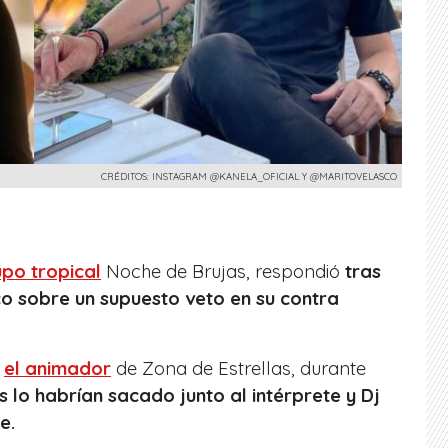
CRÉDITOS: INSTAGRAM @KANELA_OFICIAL Y @MARITOVELASCO
upo tropical
Noche de Brujas, respondió
tras
co sobre un supuesto veto en su contra
ó
el animador
de Zona de Estrellas, durante
 lo habrían sacado junto al intérprete y Dj
e.