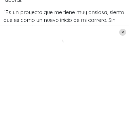
“
Es un proyecto que me tiene muy ansiosa, siento
que es como un nuevo inicio de mi carrera. Sin
dejar de lado mi conexión con el agua y la
cultura, que es algo que me caracteriza, mi sueño
es hacer un estelar, me veo para adelante en
esas cosas. Yo quería pasar al prime, ponerme
tacos y lentejuelas para conocer historias de vida.
De hecho, ahora que se viene el
Festival de Viña
,
me encantaría ser reina del Festival
”, confiesa.