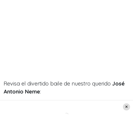
Revisa el divertido baile de nuestro querido
José
Antonio Neme
:
https://youtu.be/wRwoQiUoITw?t=13966
Una vez finalizado este baile, el Gerente de la
tienda se colocó una máscara del
Presidente de