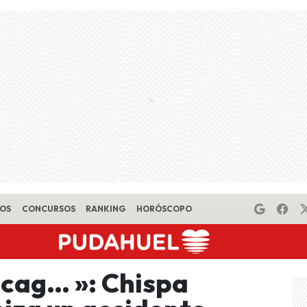
EOS
CONCURSOS
RANKING
HORÓSCOPO
 cag… »: Chispa