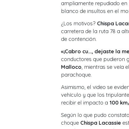
ampliamente repudiado en re
blanco de insultos en el m
¿Los motivos?
Chispa Laca
carretera de la ruta 78 a a
de contención.
«¡Cabro cu…, dejaste la m
conductores que pudieron gr
Malloco
, mientras se veía 
parachoque.
Asimismo, el video se eviden
vehículo y que los tripulant
recibir el impacto a
100 km
Según lo que pudo constata
choque
Chispa Lacassie
es