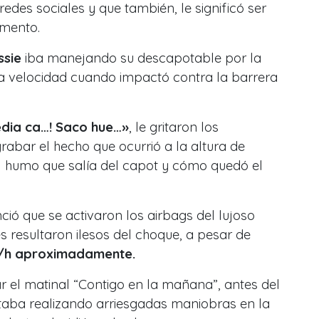
des sociales y que también, le significó ser
omento.
ssie
iba manejando su descapotable por la
lta velocidad cuando impactó contra la barrera
edia ca…! Saco hue…»
, le gritaron los
abar el hecho que ocurrió a la altura de
el humo que salía del capot y cómo quedó el
ció que se activaron los airbags del lujoso
es resultaron ilesos del choque, a pesar de
/h aproximadamente.
r el matinal
“Contigo en la mañana”,
antes del
taba realizando arriesgadas maniobras en la