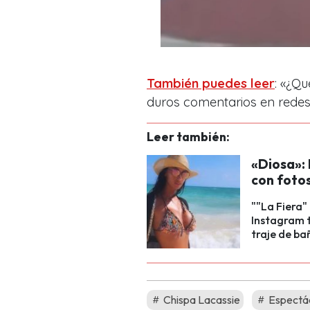
También puedes leer
: «¿Qu
duros comentarios en redes
Leer también:
«Diosa»:
con fotos
""La Fiera"
Instagram 
traje de ba
Chispa Lacassie
Espectá