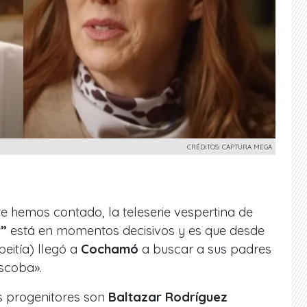
CRÉDITOS: CAPTURA MEGA
te hemos contado, la teleserie vespertina de
r”
está en momentos decisivos y
es que desde
eitía) llegó a
Cochamó
a buscar a sus padres
escoba».
s progenitores son
Baltazar Rodríguez