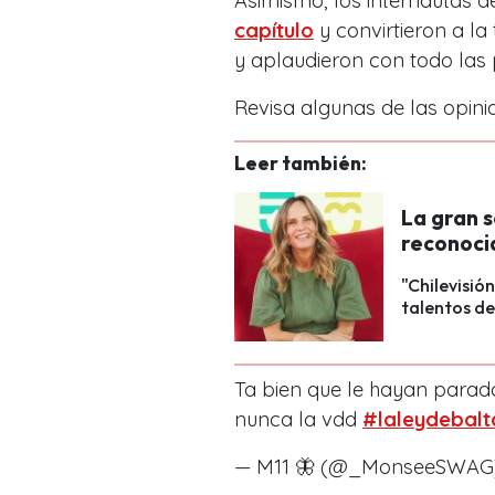
Asimismo, los internautas d
capítulo
y convirtieron a l
y aplaudieron con todo las
Revisa algunas de las opini
Leer también:
La gran 
reconoci
"Chilevisió
talentos de
Ta bien que le hayan parad
nunca la vdd
#laleydebalt
— M11 🦋 (@_MonseeSWA