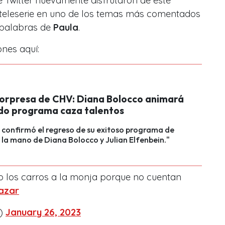
e Twitter nuevamente disfrutaron de este
a teleserie en uno de los temas más comentados
 palabras de
Paula
.
ones aquí:
sorpresa de CHV: Diana Bolocco animará
do programa caza talentos
n confirmó el regreso de su exitoso programa de
 la mano de Diana Bolocco y Julian Elfenbein."
o los carros a la monja porque no cuentan
azar
G)
January 26, 2023