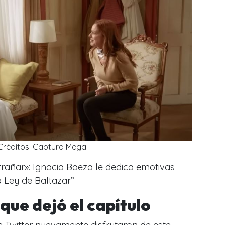
Créditos: Captura Mega
xtrañar»: Ignacia Baeza le dedica emotivas
a Ley de Baltazar”
que dejó el capítulo