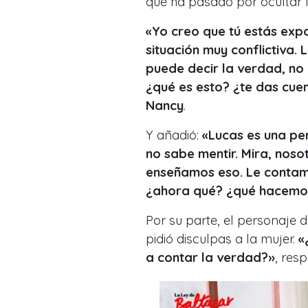
que ha pasado por ocultar 
«Yo creo que tú estás exp
situación muy conflictiva.
puede decir la verdad, no
¿qué es esto? ¿te das cue
Nancy
.
Y añadió:
«Lucas es una pe
no sabe mentir. Mira, nosot
enseñamos eso. Le contam
¿ahora qué? ¿qué hacemos?
Por su parte, el personaje 
pidió disculpas a la mujer.
«
a contar la verdad?»
, res