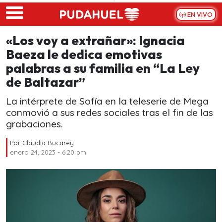
Skip to main content
EN VIVO
«Los voy a extrañar»: Ignacia
Baeza le dedica emotivas
palabras a su familia en “La Ley
de Baltazar”
La intérprete de Sofía en la teleserie de Mega
conmovió a sus redes sociales tras el fin de las
grabaciones.
Por
Claudia Bucarey
enero 24, 2023 - 6:20 pm