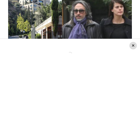
Créditos: ChileShow
Lee también:
«Estaba en shock»: estos fueron los
detalles del allanamiento de la casa de Tonka
Tomicic y Parived
La defensa del abogado de
Parived tras el allanamiento de la
casa de Tonka Tomicic