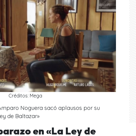
Créditos: Mega
 Amparo Noguera sacó aplausos por su
Ley de Baltazar»
barazo en «La Ley de