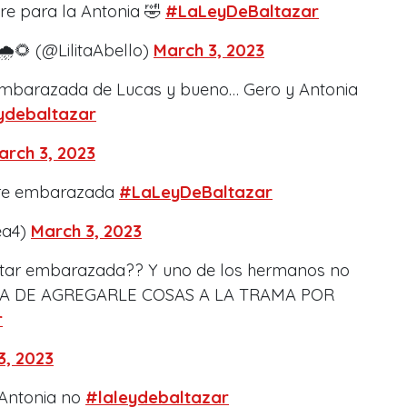
re para la Antonia 🤣
#LaLeyDeBaltazar
🌧🌻 (@LilitaAbello)
March 3, 2023
re embarazada de Lucas y bueno… Gero y Antonia
ydebaltazar
arch 3, 2023
tere embarazada
#LaLeyDeBaltazar
ea4)
March 3, 2023
estar embarazada?? Y uno de los hermanos no
ASTA DE AGREGARLE COSAS A LA TRAMA POR
r
3, 2023
 Antonia no
#laleydebaltazar