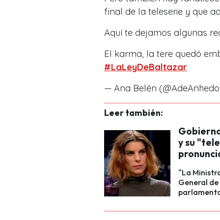
final de la teleserie y que 
Aquí te dejamos algunas re
El karma, la tere quedó e
#LaLeyDeBaltazar
— Ana Belén (@AdeAnhedo
Leer también:
Gobierno 
y su "te
pronuncia
"La Ministr
General de 
parlamenta