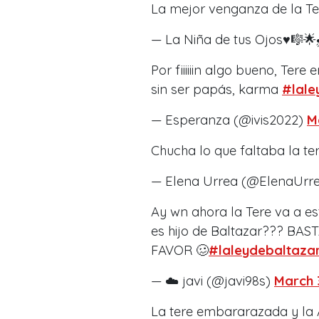
La mejor venganza de la Te
— La Niña de tus Ojos♥🎼🌟
Por fiiiiiin algo bueno, Te
sin ser papás, karma
#lale
— Esperanza (@ivis2022)
M
Chucha lo que faltaba la 
— Elena Urrea (@ElenaUrr
Ay wn ahora la Tere va a 
es hijo de Baltazar??? B
FAVOR 🥴
#laleydebaltaza
— ☁️ javi (@javi98s)
March 
La tere embararazada y la