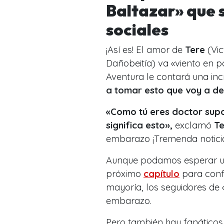
Baltazar» que 
sociales
¡Así es! El amor de
Tere
(Vic
Dañobeitía) va «viento en p
Aventura le contará una inc
a tomar esto que voy a dec
«Como tú eres doctor sup
significa esto»,
exclamó
Te
embarazo ¡Tremenda notici
Aunque podamos esperar un 
próximo
capítulo
para confi
mayoría, los seguidores de 
embarazo.
Pero también hay fanáticos 