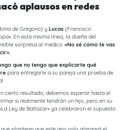
sacó aplausos en redes
toria de Gregorio) y
Lucas
(Francisco
opa». En esta misma línea, la dueña del
reíble sorpresa al médico:
«No sé cómo te vas
ir».
ongo que no tengo que explicarte qué
re
para entregarle a su pareja una prueba de
a!
cierto resultado, debemos esperar hasta el
rmar si realmente tendrán un hijo, pero en su
«La Ley de Baltazar» ya celebraron el supuesto
que plantean que este giro solo alargará el