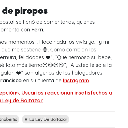
ó de piropos
postal se llenó de comentarios, quienes
 momento con
Ferri
.
iosos momentos… Hace nada los vivía yo… y mi
el que me sostiene 😂. Cómo cambian los
ternura, felicidades ❤️”, “Qué hermoso su bebe,
Qué foto más tierna😍😍😍😍”, “A usted le sale la
egalón ❤️” son algunos de los halagadores
Francisco
en su cuenta de
Instagram
.
pción»: Usuarios reaccionan insatisfechos a
a Ley de Baltazar
añobeitia
La Ley De Baltazar