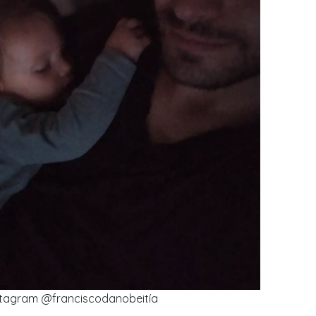
nstagram @franciscodanobeitía