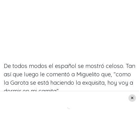
De todos modos el español se mostró celoso. Tan
así que luego le comentó a Miguelito que, “como
la Garota se está haciendo la exquisita, hoy voy a
dormir en mi camita”.
Daniela: “La Botota se hizo
conocida gracias a mí”
Hablando acerca de Botota, Daniela Aránguiz
contó sobre el origen de la carrera del