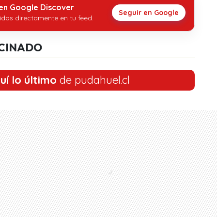
 en Google Discover
Seguir en Google
idos directamente en tu feed.
CINADO
uí lo último
de pudahuel.cl