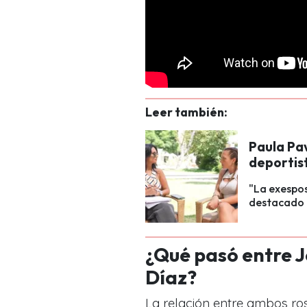
Leer también:
Paula Pav
deportist
"La exespos
destacado f
¿Qué pasó entre J
Díaz?
La relación entre ambos ros