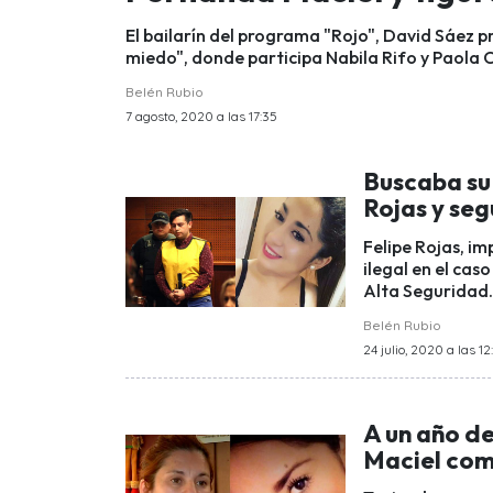
El bailarín del programa "Rojo", David Sáez p
miedo", donde participa Nabila Rifo y Paola 
Belén Rubio
7 agosto, 2020 a las 17:35
Buscaba su 
Rojas y seg
Felipe Rojas, i
ilegal en el cas
Alta Seguridad.
Belén Rubio
24 julio, 2020 a las 12
A un año d
Maciel com