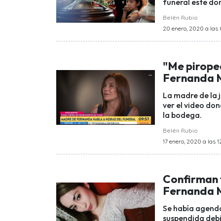
funeral este do
Belén Rubio
20 enero, 2020 a las
"Me pirope
Fernanda M
La madre de la 
ver el video do
la bodega.
Belén Rubio
17 enero, 2020 a las 12
Confirman f
Fernanda 
Se había agenda
suspendida debi