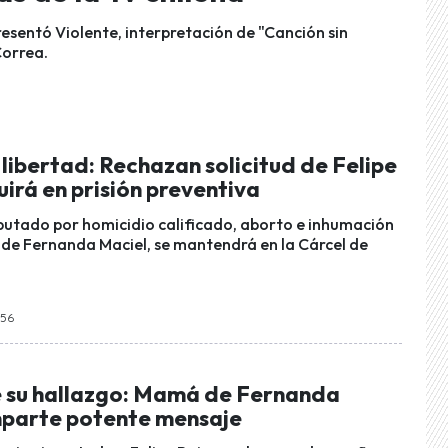
resentó Violente, interpretación de "Canción sin
Correa.
libertad: Rechazan solicitud de Felipe
uirá en prisión preventiva
mputado por homicidio calificado, aborto e inhumación
o de Fernanda Maciel, se mantendrá en la Cárcel de
:56
e su hallazgo: Mamá de Fernanda
parte potente mensaje