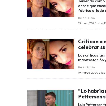
Teniendo como u
desde que encon
fábrica al lado 
Belén Rubio
24 junio, 2020 a las 1
Critican a
celebrar s
Las críticas las
manifestación y
Belén Rubio
19 marzo, 2020 a las 
"Lo habría
Pettersen s
Luis Pettersen 