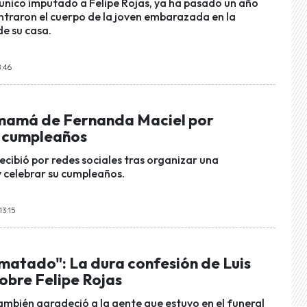
nico imputado a Felipe Rojas, ya ha pasado un año
traron el cuerpo de la joven embarazada en la
de su casa.
8:46
 mamá de Fernanda Maciel por
u cumpleaños
 recibió por redes sociales tras organizar una
 celebrar su cumpleaños.
13:15
 matado": La dura confesión de Luis
obre Felipe Rojas
también agradeció a la gente que estuvo en el funeral