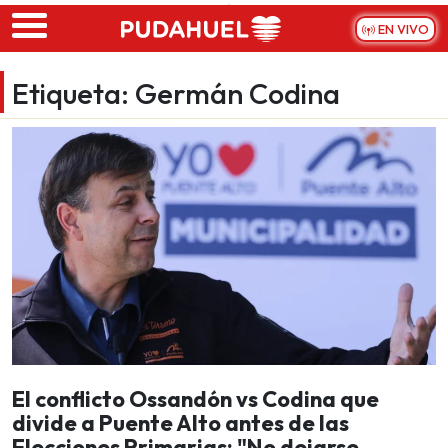
Skip to main content
EN VIVO
Etiqueta:
Germán Codina
El conflicto Ossandón vs Codina que
divide a Puente Alto antes de las
Elecciones Primarias: "No dejarse