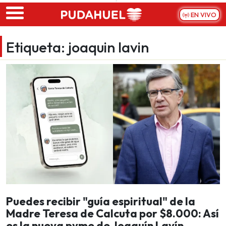
Skip to main content
EN VIVO
Etiqueta:
joaquin lavin
Puedes recibir "guía espiritual" de la
Madre Teresa de Calcuta por $8.000: Así
es la nueva pyme de Joaquín Lavín