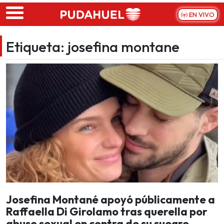
Skip to main content
EN VIVO
Etiqueta:
josefina montane
Josefina Montané apoyó públicamente a
Raffaella Di Girolamo tras querella por
abuso sexual en contra de su suegro